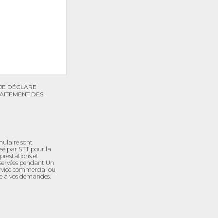
JE DÉCLARE
AITEMENT DES
rmulaire sont
isé par STT pour la
prestations et
onservées pendant Un
rvice commercial ou
e à vos demandes.