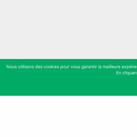
Nous utilisons des cookies pour vous garantir la meilleure expéri
En cliquan
Groupe stt
ZI de Felet
63300 Thiers – FRANCE