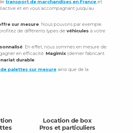
 de
transport de marchandises en France
et
 réactive et en vous accompagnant jusqu’au
offre sur mesure
. Nous pouvons par exemple
profitez de différents types de
véhicules
à votre
rsonnalisé
. En effet, nous sommes en mesure de
gagner en efficacité.
Magimix
(dernier fabricant
nariat durable
.
 de palettes sur mesure
ainsi que de la
ation
Location de box
ttes
Pros et particuliers